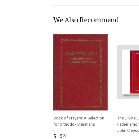
We Also Recommend
Book of Prayers: A Selection
The Divine L
for Orthodox Christians
Father amon
John Chrys
Regular
$15.00
$15
00