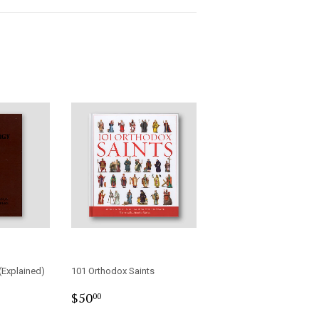
 (Explained)
101 Orthodox Saints
0
Regular
$50.00
$50
00
price