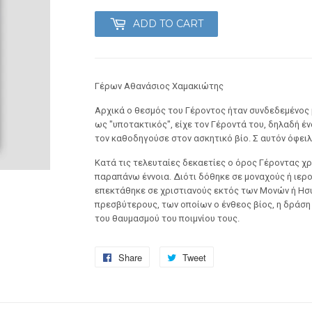
ADD TO CART
Γέρων Αθανάσιος Χαμακιώτης
Αρχικά ο θεσμός του Γέροντος ήταν συνδεδεμένος μ
ως "υποτακτικός", είχε τον Γέροντά του, δηλαδή έ
τον καθοδηγούσε στον ασκητικό βίο. Σ αυτόν όφει
Κατά τις τελευταίες δεκαετίες ο όρος Γέροντας χρ
παραπάνω έννοια. Διότι δόθηκε σε μοναχούς ή ιερ
επεκτάθηκε σε χριστιανούς εκτός των Μονών ή Ησ
πρεσβύτερους, των οποίων ο ένθεος βίος, η δράση
του θαυμασμού του ποιμνίου τους.
Share
Share
Tweet
Tweet
on
on
Facebook
Twitter