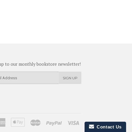
up to our monthly bookstore newsletter!
SIGN UP
American
Apple
Master
Paypal
Visa
Contact Us
Express
Pay