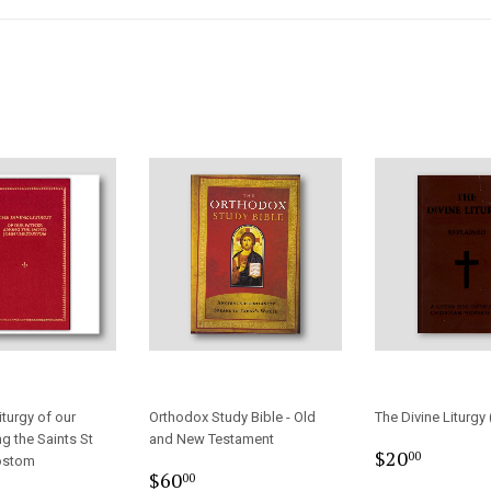
iturgy of our
Orthodox Study Bible - Old
The Divine Liturgy
g the Saints St
and New Testament
Regular
$20.0
$20
00
ostom
Sale
$60.00
price
$60
00