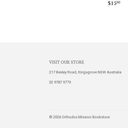
Regula
$1
price
$15
00
price
VISIT OUR STORE
217 Bexley Road, Kingsgrove NSW Australia
02 9787 9779
© 2026
Orthodox Mission Bookstore