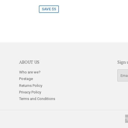
r
5.00
price
SAVE $5
ABOUT US
Sign 
Who are we?
E-
mail
Postage
Returns Policy
Privacy Policy
Terms and Conditions