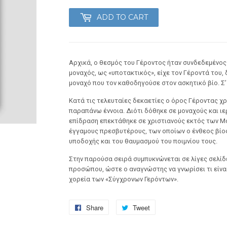
ADD TO CART
Αρχικά, ο θεσμός του Γέροντος ήταν συνδεδεμένος 
μοναχός, ως «υποτακτικός», είχε τον Γέροντά του,
μοναχό που τον καθοδηγούσε στον ασκητικό βίο. Σ
Κατά τις τελευταίες δεκαετίες ο όρος Γέρον­τας χρ
παραπάνω έννοια. Διό­τι δόθηκε σε μοναχούς και ι
επίδραση επε­κτάθηκε σε χριστιανούς εκτός των Μ
έγγαμους πρεσβυτέρους, των οποίων ο ένθεος βίος
υποδοχής και του θαυμασμού του ποιμνίου τους.
Στην παρούσα σειρά συμπυκνώνεται σε λίγες σελίδε
προσώπου, ώστε ο αναγνώστης να γνωρίσει τι είναι
χορεία των «Σύγχρονων Γερόντων».
Share
Share
Tweet
Tweet
on
on