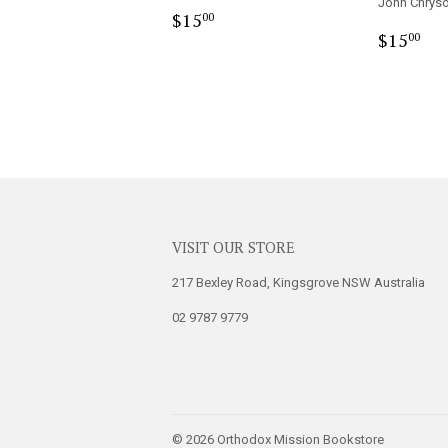
John Chrys
Regular
$15.00
$15
00
Regula
$1
price
$15
00
price
VISIT OUR STORE
217 Bexley Road, Kingsgrove NSW Australia
02 9787 9779
© 2026
Orthodox Mission Bookstore