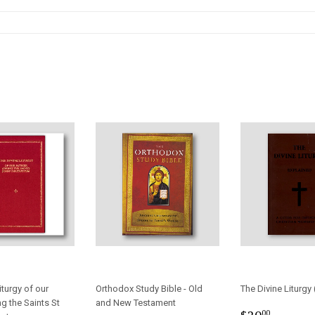
Facebook
Twitter
iturgy of our
Orthodox Study Bible - Old
The Divine Liturgy
g the Saints St
and New Testament
Regular
$20.0
$20
00