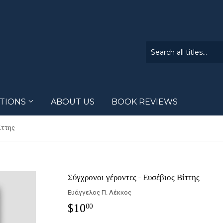
CTIONS
ABOUT US
BOOK REVIEWS
ίττης
Σύγχρονοι γέροντες - Ευσέβιος Βίττης
Ευάγγελος Π. Λέκκος
$10
$10.00
00