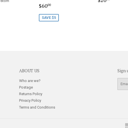
ostom
Sale
$60.00
price
$60
00
r
5.00
price
SAVE $5
ABOUT US
Sign 
Who are we?
E-
mail
Postage
Returns Policy
Privacy Policy
Terms and Conditions