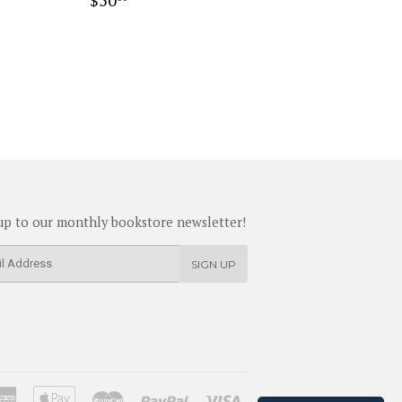
price
up to our monthly bookstore newsletter!
SIGN UP
American
Apple
Master
Paypal
Visa