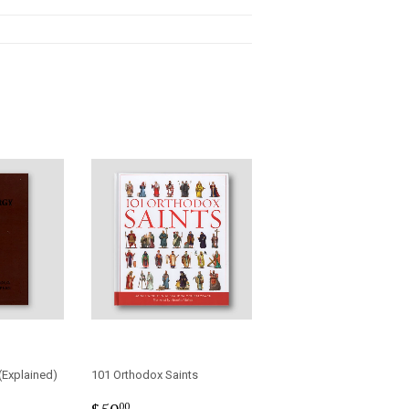
 (Explained)
101 Orthodox Saints
0
Regular
$50.00
$50
00