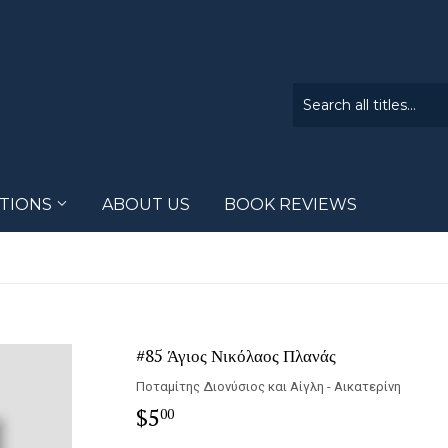
CTIONS
ABOUT US
BOOK REVIEWS
#85 Άγιος Νικόλαος Πλανάς
Ποταμίτης Διονύσιος και Αίγλη - Αικατερίνη
$5
$5.00
00