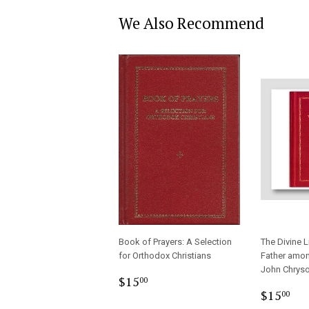
We Also Recommend
Book of Prayers: A Selection
The Divine L
for Orthodox Christians
Father amon
John Chrys
Regular
$15.00
$15
00
Regula
$1
price
$15
00