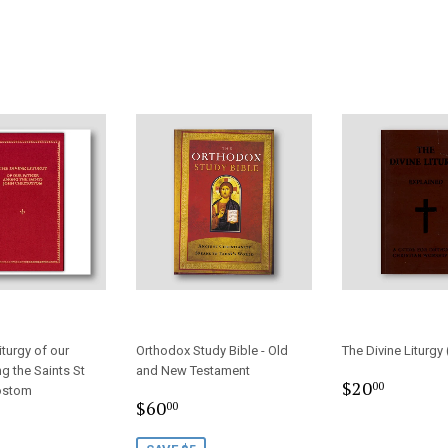
iturgy of our
Orthodox Study Bible - Old
The Divine Liturgy
g the Saints St
and New Testament
Regular
$20.0
$20
00
ostom
Sale
$60.00
price
$60
00
r
5.00
price