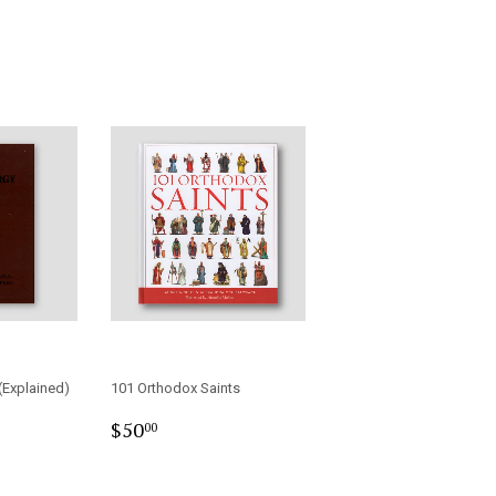
 (Explained)
101 Orthodox Saints
0
Regular
$50.00
$50
00
price