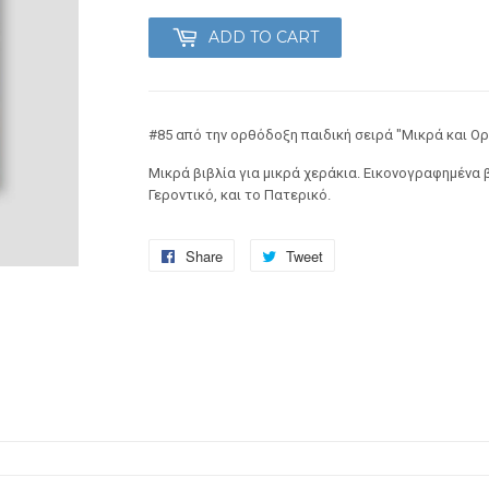
ADD TO CART
#85 από την ορθόδοξη παιδική σειρά "Μικρά και Ο
Μικρά βιβλία για μικρά χεράκια. Εικονογραφημένα β
Γεροντικό, και το Πατερικό.
Share
Share
Tweet
Tweet
on
on
Facebook
Twitter