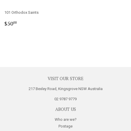
101 Orthodox Saints
Regular
$50.00
$50
00
price
VISIT OUR STORE
217 Bexley Road, Kingsgrove NSW Australia
02 9787 9779
ABOUT US
Who are we?
Postage