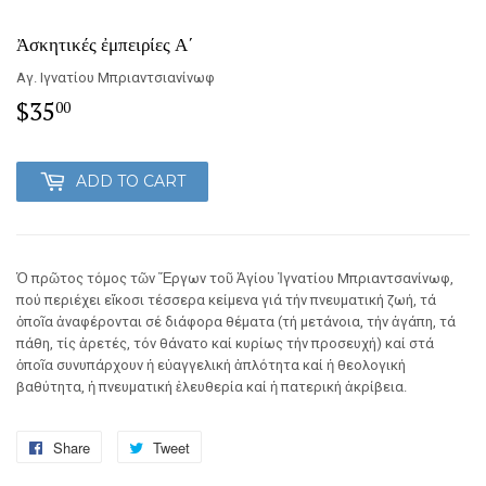
Ἀσκητικές ἐμπειρίες Α΄
Αγ. Ιγνατίου Μπριαντσιανίνωφ
$35
$35.00
00
ADD TO CART
Ὁ πρῶτος τόμος τῶν Ἔργων τοῦ Ἁγίου Ἰγνατίου Μπριαντσανίνωφ,
πού περιέχει εἴκοσι τέσσερα κείμενα γιά τήν πνευματική ζωή, τά
ὁποῖα ἀναφέρονται σέ διάφορα θέματα (τή μετάνοια, τήν ἀγάπη, τά
πάθη, τίς ἀρετές, τόν θάνατο καί κυρίως τήν προσευχή) καί στά
ὁποῖα συνυπάρχουν ἡ εὐαγγελική ἁπλότητα καί ἡ θεολογική
βαθύτητα, ἡ πνευματική ἐλευθερία καί ἡ πατερική ἀκρίβεια.
Share
Share
Tweet
Tweet
on
on