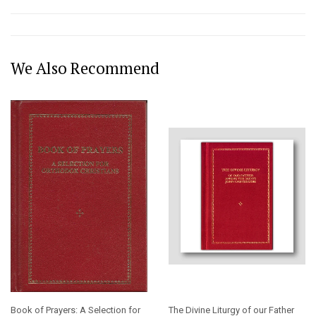
Facebook
Twitter
We Also Recommend
Book of Prayers: A Selection for
The Divine Liturgy of our Father