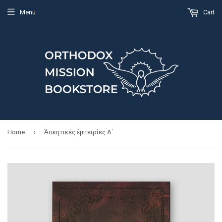
Menu
Cart
›
Home
Ἀσκητικές ἐμπειρίες Α΄