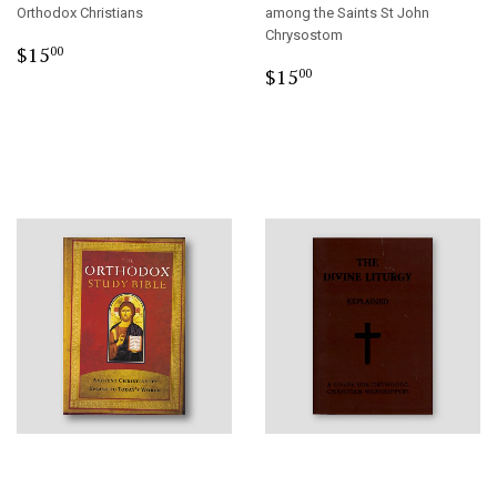
Orthodox Christians
among the Saints St John
Chrysostom
Regular
$15.00
$15
00
Regular
$15.00
price
$15
00
price