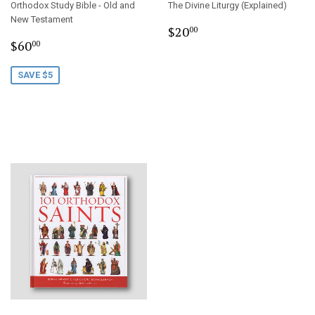
Orthodox Study Bible - Old and
The Divine Liturgy (Explained)
New Testament
Regular
$20.00
$20
00
Sale
$60.00
price
$60
00
price
SAVE $5