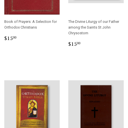
Book of Prayers: A Selection for
The Divine Liturgy of our Father
Orthodox Christians
among the Saints St John
Chrysostom
Regular
$15.00
$15
00
Regular
$15.00
price
$15
00
price