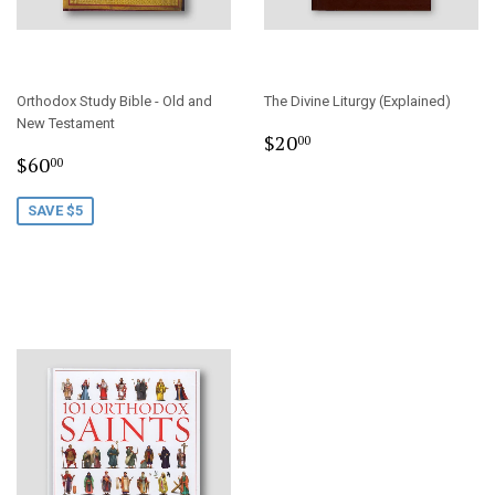
Orthodox Study Bible - Old and
The Divine Liturgy (Explained)
New Testament
Regular
$20.00
$20
00
Sale
$60.00
price
$60
00
price
SAVE $5