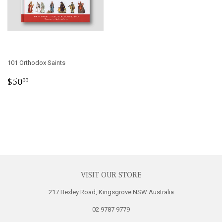
101 Orthodox Saints
Regular
$50.00
$50
00
price
VISIT OUR STORE
217 Bexley Road, Kingsgrove NSW Australia
02 9787 9779