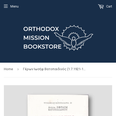
Menu
Cart
›
Home
Γέρων Ιωσήφ Βατοπαιδινός (1.7.1921-1.7.2009)