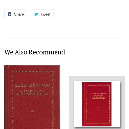
Share
Share
Tweet
Tweet
on
on
Facebook
Twitter
We Also Recommend