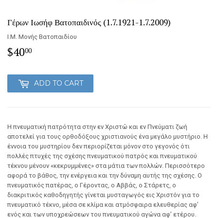
Γέρων Ιωσήφ Βατοπαιδινός (1.7.1921-1.7.2009)
Ι.Μ. Μονής Βατοπαιδίου
$40
$40.00
00
ADD TO CART
Η πνευματική πατρότητα στην εν Χριστώ και εν Πνεύματι ζωή
αποτελεί για τους ορθοδόξους χριστιανούς ένα μεγάλο μυστήριο. Η
έννοια του μυστηρίου δεν περιορίζεται μόνον στο γεγονός ότι
πολλές πτυχές της σχέσης πνευματικού πατρός και πνευματικού
τέκνου μένουν «κεκρυμμένες» στα μάτια των πολλών. Περισσότερο
αφορά το βάθος, την ενέργεια και την δύναμη αυτής της σχέσης. Ο
πνευματικός πατέρας, ο Γέροντας, ο Αββάς, ο Στάρετς, ο
διακριτικός καθοδηγητής γίνεται μυσταγωγός εις Χριστόν για το
πνευματικό τέκνο, μέσα σε κλίμα και ατμόσφαιρα ελευθερίας αφ’
ενός και των υποχρεώσεων του πνευματικού αγώνα αφ’ ετέρου.