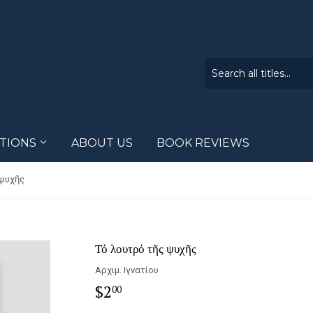
CTIONS
ABOUT US
BOOK REVIEWS
 ψυχῆς
Τό λουτρό τῆς ψυχῆς
Αρχιμ. Ιγνατίου
$2
$2.00
00