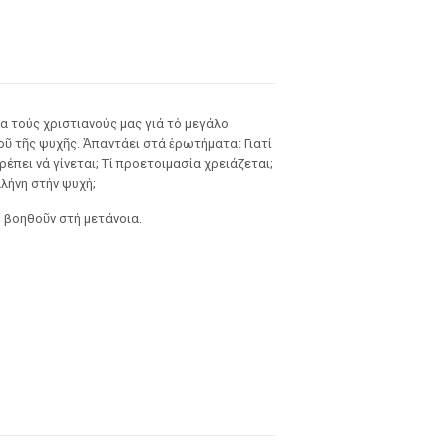
ια τούς χριστιανούς μας γιά τό μεγάλο
 τῆς ψυχῆς. Ἀπαντάει στά ἐρωτήματα: Γιατί
έπει νά γίνεται; Τί προετοιμασία χρειάζεται;
αλήνη στήν ψυχή;
 βοηθοῦν στή μετάνοια.