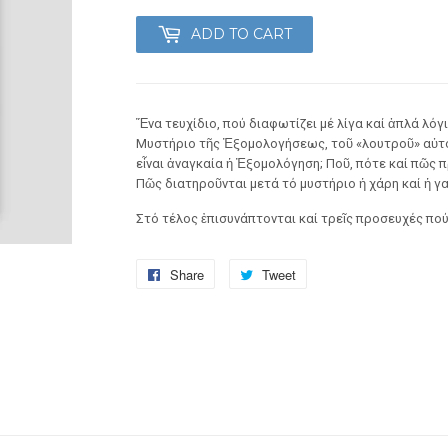
ADD TO CART
Ἕνα τευχίδιο, πού διαφωτίζει μέ λίγα καί ἁπλά λόγ
Μυστήριο τῆς Ἐξομολογήσεως, τοῦ «λουτροῦ» αὐτοῦ
εἶναι ἀναγκαία ἡ Ἐξομολόγηση; Ποῦ, πότε καί πῶς πρ
Πῶς διατηροῦνται μετά τό μυστήριο ἡ χάρη καί ἡ γ
Στό τέλος ἐπισυνάπτονται καί τρεῖς προσευχές πού
Share
Share
Tweet
Tweet
on
on
Facebook
Twitter