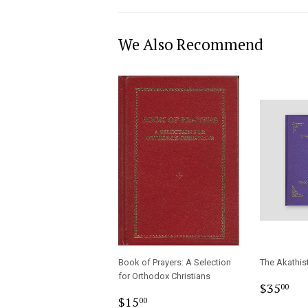
We Also Recommend
Book of Prayers: A Selection
The Akathis
for Orthodox Christians
Regula
$3
$35
00
Regular
$15.00
price
$15
00