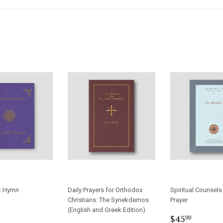
t Hymn
Daily Prayers for Orthodox
Spiritual Counsels
Christians: The Synekdemos
Prayer
r
5.00
(English and Greek Edition)
Regular
$45.0
$45
00