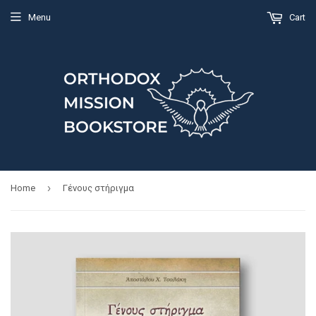
Menu
Cart
›
Home
Γένους στήριγμα