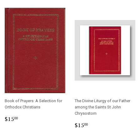
Book of Prayers: A Selection for
The Divine Liturgy of our Father
Orthodox Christians
among the Saints St John
Chrysostom
Regular
$15.00
$15
00
Regular
$15.00
price
$15
00
price