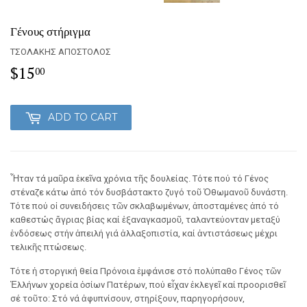
Γένους στήριγμα
ΤΣΟΛΑΚΗΣ ΑΠΟΣΤΟΛΟΣ
$15
$15.00
00
ADD TO CART
Ἦταν τά μαῦρα ἐκεῖνα χρόνια τῆς δουλείας. Τότε πού τό Γένος
στέναζε κάτω ἀπό τόν δυσβάστακτο ζυγό τοῦ Ὀθωμανοῦ δυνάστη.
Τότε πού οἱ συνειδήσεις τῶν σκλαβωμένων, ἀποσταμένες ἀπό τό
καθεστώς ἄγριας βίας καί ἐξαναγκασμοῦ, ταλαντεύονταν μεταξύ
ἐνδόσεως στήν ἀπειλή γιά ἀλλαξοπιστία, καί ἀντιστάσεως μέχρι
τελικῆς πτώσεως.
Τότε ἡ στοργική θεία Πρόνοια ἐμφάνισε στό πολύπαθο Γένος τῶν
Ἑλλήνων χορεία ὁσίων Πατέρων, πού εἶχαν ἐκλεγεῖ καί προορισθεῖ
σέ τοῦτο: Στό νά ἀφυπνίσουν, στηρίξουν, παρηγορήσουν,