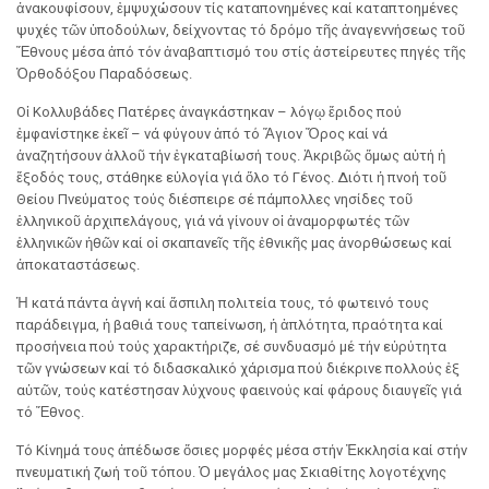
ἀνακουφίσουν, ἐμ­­­­ψυ­χώσουν τίς καταπονημένες καί καταπτοημένες
ψυ­χές τῶν ὑποδούλων, δείχνοντας τό δρόμο τῆς ­­ἀναγεννή­­σε­ως τοῦ
Ἔθνους μέσα ἀπό τόν ἀναβαπτισμό του στίς ­ἀστείρευτες πηγές τῆς
Ὀρθοδόξου Παραδόσεως.
Οἱ Κολλυβάδες Πατέρες ἀναγκάστηκαν – λόγῳ ἔριδος πού
ἐμφανίστηκε ἐκεῖ – νά φύγουν ἀπό τό Ἅγιον Ὄρος καί νά
ἀναζητήσουν ἀλλοῦ τήν ἐγκαταβίωσή τους. Ἀκριβῶς ὅμως αὐτή ἡ
ἔξοδός τους, στάθηκε εὐλογία γιά ὅλο τό Γένος. Διότι ἡ πνοή τοῦ
Θείου Πνεύματος τούς διέσπειρε σέ πάμπολλες νησίδες τοῦ
ἑλληνικοῦ ἀρχιπελάγους, γιά νά γίνουν οἱ ἀναμορφωτές τῶν
ἑλληνικῶν ἠθῶν καί οἱ σκαπανεῖς τῆς ἐθνικῆς μας ἀνορθώσεως καί
ἀποκαταστάσεως.
Ἡ κατά πάντα ἁγνή καί ἄσπιλη πολιτεία τους, τό φω­τεινό τους
παράδειγμα, ἡ βαθιά τους ταπείνωση, ἡ ἁπλότητα, πραότητα καί
προσήνεια πού τούς ­χαρακτή­ριζε, σέ συνδυασμό μέ τήν εὐρύτητα
τῶν γνώσεων καί τό διδασκαλικό χάρισμα πού διέκρινε πολλούς ἐξ
αὐτῶν, τούς κατέστησαν λύχνους φαεινούς καί φάρους διαυγεῖς γιά
τό Ἔθνος.
Τό Κίνημά τους ἀπέδωσε ὅσιες μορφές μέσα στήν Ἐκκλησία καί στήν
πνευματική ζωή τοῦ τόπου. Ὁ μεγάλος μας Σκιαθίτης λογοτέχνης