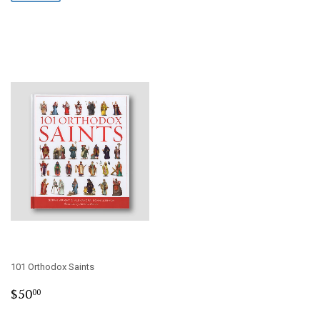
101 Orthodox Saints
Regular
$50.00
$50
00
price