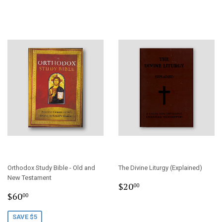
Orthodox Study Bible - Old and
The Divine Liturgy (Explained)
New Testament
Regular
$20.00
$20
00
Sale
$60.00
price
$60
00
price
SAVE $5