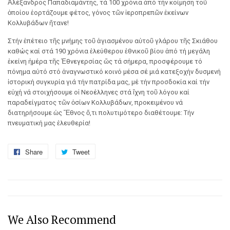
Ἀλέξανδρος Παπαδιαμάντης, τά 100 χρόνια ἀπό τήν κοίμηση τοῦ
ὁποίου ἑορτάζουμε φέτος, γόνος τῶν ἱεροπρεπῶν ἐκείνων
Κολλυβάδων ἤτανε!
Στήν ἐπέτειο τῆς μνήμης τοῦ ἁγιασμένου αὐτοῦ γλάρου τῆς Σκιάθου
καθώς καί στά 190 χρόνια ἐλεύθερου ἐθνικοῦ βίου ἀπό τή μεγάλη
ἐκείνη ἡμέρα τῆς Ἐθνεγερσίας ὥς τά σήμερα, προσφέρουμε τό
πόνημα αὐτό στό ἀναγνωστικό κοινό μέσα σέ μιά κατεξοχήν δυσμενή
ἱστορική συγκυρία γιά τήν πατρίδα μας, μέ τήν προσδοκία καί τήν
εὐχή νά στοιχήσουμε οἱ Νεοέλληνες στά ἴχνη τοῦ λόγου καί
παραδείγματος τῶν ὁσίων Κολλυβάδων, προκειμένου νά
διατηρήσουμε ὡς Ἔθνος ὅ,τι πολυτιμότερο διαθέτουμε: Τήν
πνευματική μας ἐλευθερία!
Share
Share
Tweet
Tweet
on
on
Facebook
Twitter
We Also Recommend