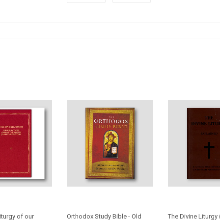
on
on
Facebook
Twitter
iturgy of our
Orthodox Study Bible - Old
The Divine Liturgy