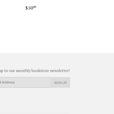
0
Regular
$50.00
$50
00
price
up to our monthly bookstore newsletter!
SIGN UP