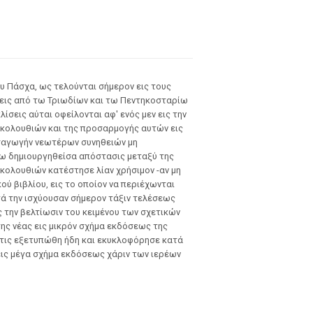
υ Πάσχα, ως τελούνται σήμερον εις τους
σεις από τω Τριωδίων και τω Πεντηκοσταρίω
σεις αύται οφείλονται αφ' ενός μεν εις την
ακολουθιών και της προσαρμογής αυτών εις
εισαγωγήν νεωτέρων συνηθειών μη
ύτω δημιουργηθείσα απόστασις μεταξύ της
κολουθιών κατέστησε λίαν χρήσιμον -αν μη
ού βιβλίου, εις το οποίον να περιέχωνται
ά την ισχύουσαν σήμερον τάξιν τελέσεως
ς την βελτίωσιν του κειμένου των σχετικών
ης νέας εις μικρόν σχήμα εκδόσεως της
τις εξετυπώθη ήδη και εκυκλοφόρησε κατά
εις μέγα σχήμα εκδόσεως χάριν των ιερέων