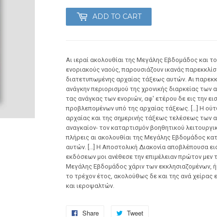
ADD TO CART
Αι ιεραί ακολουθίαι της Μεγάλης Εβδομάδος και το
ενοριακούς ναούς, παρουσιάζουν ικανάς παρεκκλί
διατετυπωμένης αρχαίας τάξεως αυτών. Αι παρεκκλί
ανάγκην περιορισμού της χρονικής διαρκείας των 
τας ανάγκας των ενοριών, αφ' ετέρου δε εις την 
προβλεπομένων υπό της αρχαίας τάξεως. [...] Η ο
αρχαίας και της σημερινής τάξεως τελέσεως των α
αναγκαίον- τον καταρτισμόν βοηθητικού λειτουργικ
πλήρεις αι ακολουθίαι της Μεγάλης Εβδομάδος κατ
αυτών. [...] Η Αποστολική Διακονία αποβλέπουσα ει
εκδόσεων μοι ανέθεσε την επιμέλειαν πρώτον μεν τ
Μεγάλης Εβδομάδος χάριν των εκκλησιαζομένων, ή
το τρέχον έτος, ακολούθως δε και της ανά χείρας 
και ιεροψαλτών.
Share
Share
Tweet
Tweet