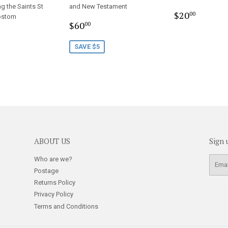
g the Saints St
and New Testament
Regular
$20.0
$20
00
ostom
Sale
$60.00
price
$60
00
r
5.00
price
SAVE $5
ABOUT US
Sign 
Who are we?
E-
mail
Postage
Returns Policy
Privacy Policy
Terms and Conditions