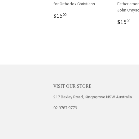
for Orthodox Christians
Father amon
John Chrys
Regular
$15.00
$15
00
Regula
$1
price
$15
00
price
VISIT OUR STORE
217 Bexley Road, Kingsgrove NSW Australia
02 9787 9779