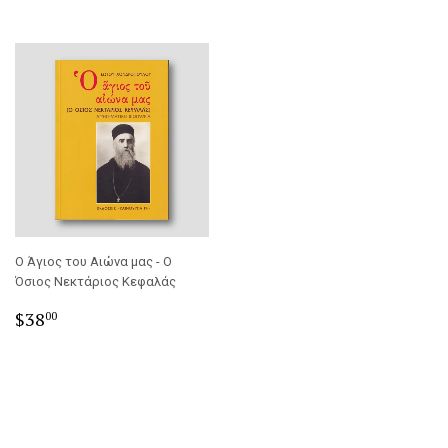
Ο Άγιος του Αιώνα μας - Ο
Όσιος Νεκτάριος Κεφαλάς
Regular
$38.00
$38
00
price