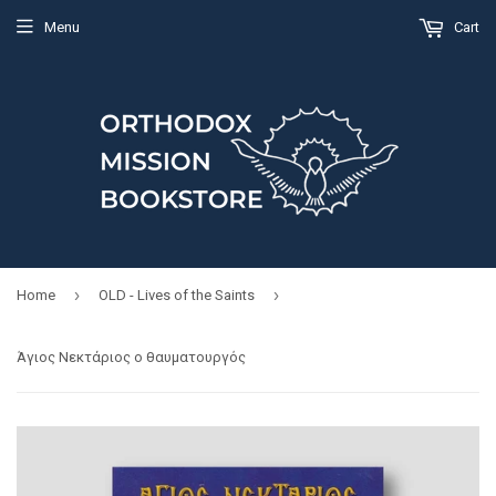
Menu
Cart
›
›
Home
OLD - Lives of the Saints
Άγιος Νεκτάριος ο θαυματουργός