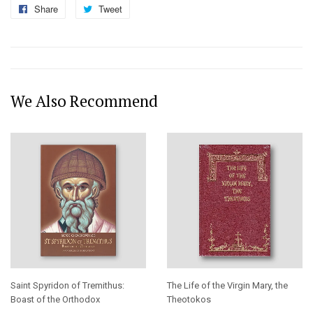
Share
Share
Tweet
Tweet
on
on
Facebook
Twitter
We Also Recommend
Saint Spyridon of Tremithus:
The Life of the Virgin Mary, the
Boast of the Orthodox
Theotokos